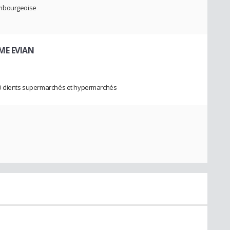
embourgeoise
EME EVIAN
0 clients supermarchés et hypermarchés