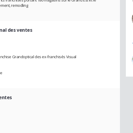
ts franchisés portant 180 magasins sur le Grand Est et le
ement, remodling
nal des ventes
anchise Grandoptical des ex-franchisés Visual
ne
ventes