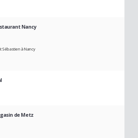
estaurant Nancy
St Sébastien à Nancy
l
agasin de Metz