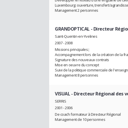
Développer le réseau d'une vingtaine de clien
Luxembourg: ouverture, trensfert/agrandiss
Management 2 personnes
GRANDOPTICAL
- Directeur Régio
Saint-Quentin-en-Yvelines
2007 - 2008
Missions principales:;
Accompagnement lors de la création de la fr
Signature des nouveaux contrats
Mise en oeuvre du concept
Suivi de la politique commerciale de l'enseig
Management 8 personnes
VISUAL
- Directeur Régional des 
SERRIS
2001 - 2006
De coach formateur à Directeur Régional
Management de 10 personnes