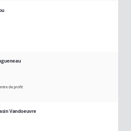
ou
Hagueneau
ntre de profit
gasin Vandoeuvre