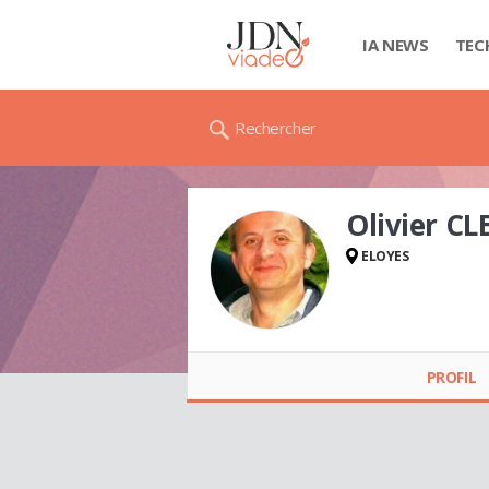
IA NEWS
TEC
Rechercher
Olivier CL
ELOYES
Olivier CLERC
PROFIL