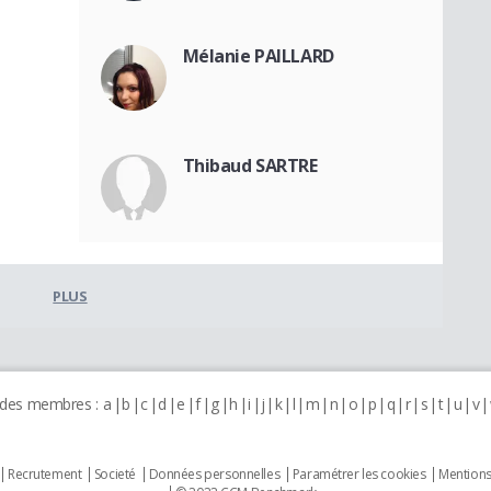
Mélanie PAILLARD
Thibaud SARTRE
PLUS
 des membres :
a
b
c
d
e
f
g
h
i
j
k
l
m
n
o
p
q
r
s
t
u
v
Recrutement
Societé
Données personnelles
Paramétrer les cookies
Mentions