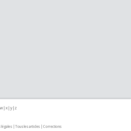
w
x
y
z
 légales
Tous les articles
Corrections