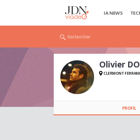
IA NEWS
TEC
Rechercher
Olivier D
CLERMONT FERRAN
Olivier DOLAT
PROFIL