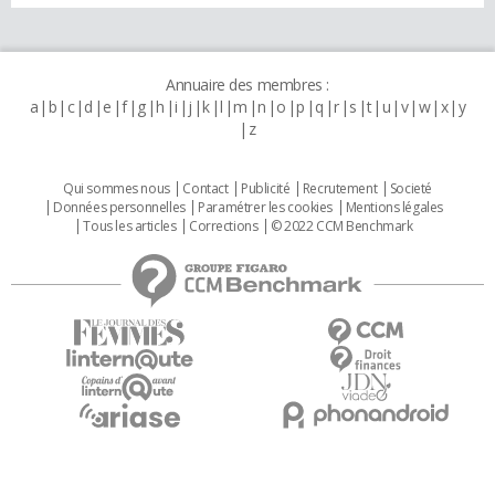
Annuaire des membres :
a
b
c
d
e
f
g
h
i
j
k
l
m
n
o
p
q
r
s
t
u
v
w
x
y
z
Qui sommes nous
Contact
Publicité
Recrutement
Societé
Données personnelles
Paramétrer les cookies
Mentions légales
Tous les articles
Corrections
© 2022 CCM Benchmark