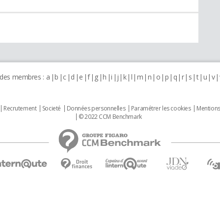
 des membres :
a
b
c
d
e
f
g
h
i
j
k
l
m
n
o
p
q
r
s
t
u
v
Recrutement
Societé
Données personnelles
Paramétrer les cookies
Mentions
© 2022 CCM Benchmark