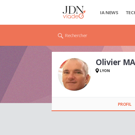
IA NEWS
TEC
Rechercher
Olivier MA
LYON
Olivier MARI
PROFIL