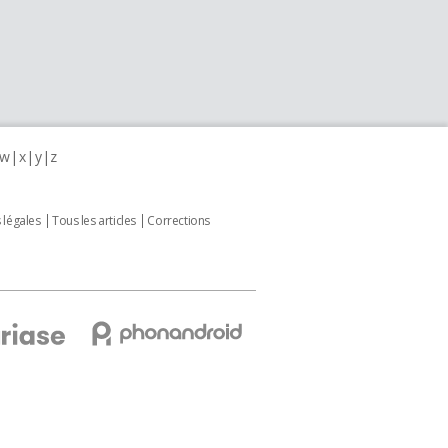
w
x
y
z
 légales
Tous les articles
Corrections