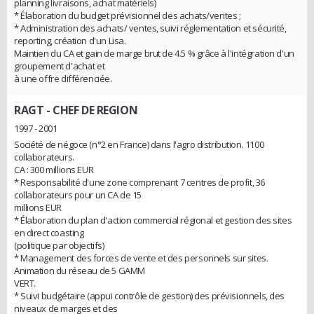
planning livraisons, achat matériels)
* Élaboration du budget prévisionnel des achats/ventes ;
* Administration des achats/ ventes, suivi réglementation et sécurité,
reporting, création d'un Lisa.
Maintien du CA et gain de marge brut de 4.5 % grâce à l'intégration d'un
groupement d'achat et
à une offre différenciée.
RAGT
- CHEF DE REGION
1997 - 2001
Société de négoce (n°2 en France) dans l'agro distribution. 1100
collaborateurs.
CA : 300 millions EUR
* Responsabilité d'une zone comprenant 7 centres de profit, 36
collaborateurs pour un CA de 15
millions EUR
* Élaboration du plan d'action commercial régional et gestion des sites
en direct coasting
(politique par objectifs)
* Management des forces de vente et des personnels sur sites.
Animation du réseau de 5 GAMM
VERT.
* Suivi budgétaire (appui contrôle de gestion) des prévisionnels, des
niveaux de marges et des