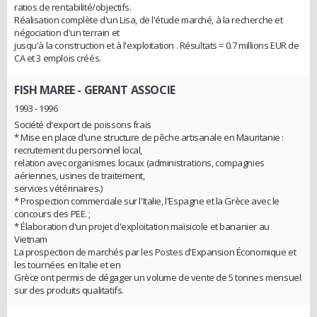
ratios de rentabilité/objectifs.
Réalisation complète d'un Lisa, de l'étude marché, à la recherche et
négociation d'un terrain et
jusqu'à la construction et à l'exploitation . Résultats = 0.7 millions EUR de
CA et 3 emplois créés.
FISH MAREE
- GERANT ASSOCIE
1993 - 1996
Société d'export de poissons frais
* Mise en place d'une structure de pêche artisanale en Mauritanie :
recrutement du personnel local,
relation avec organismes locaux (administrations, compagnies
aériennes, usines de traitement,
services vétérinaires.)
* Prospection commerciale sur l'Italie, l'Espagne et la Grèce avec le
concours des PEE. ;
* Élaboration d'un projet d'exploitation maïsicole et bananier au
Vietnam
La prospection de marchés par les Postes d'Expansion Économique et
les tournées en Italie et en
Grèce ont permis de dégager un volume de vente de 5 tonnes mensuel
sur des produits qualitatifs.