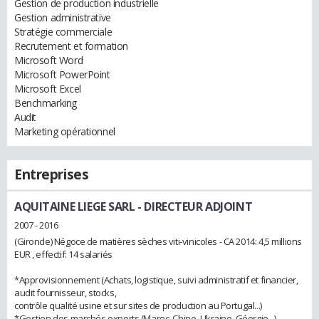
Gestion de production industrielle
Gestion administrative
Stratégie commerciale
Recrutement et formation
Microsoft Word
Microsoft PowerPoint
Microsoft Excel
Benchmarking
Audit
Marketing opérationnel
Entreprises
AQUITAINE LIEGE SARL
- DIRECTEUR ADJOINT
2007 - 2016
(Gironde) Négoce de matières sèches viti-vinicoles - CA 2014: 4,5 millions
EUR , effectif: 14 salariés
*Approvisionnement (Achats, logistique, suivi administratif et financier,
audit fournisseur, stocks,
contrôle qualité usine et sur sites de production au Portugal...)
*Gestion des marchés exports (Maroc, Chine, Ukraine, Géorgie...)