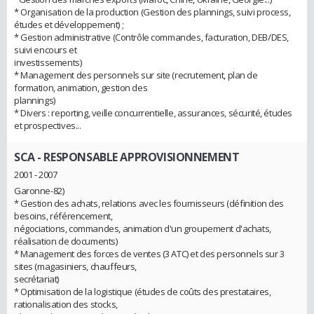
* Organisation de la production (Gestion des plannings, suivi process,
études et développement) ;
* Gestion administrative (Contrôle commandes, facturation, DEB/DES,
suivi encours et
investissements)
* Management des personnels sur site (recrutement, plan de
formation, animation, gestion des
plannings)
* Divers : reporting, veille concurrentielle, assurances, sécurité, études
et prospectives...
SCA
- RESPONSABLE APPROVISIONNEMENT
2001 - 2007
Garonne-82)
* Gestion des achats, relations avec les fournisseurs (définition des
besoins, référencement,
négociations, commandes, animation d'un groupement d'achats,
réalisation de documents)
* Management des forces de ventes (3 ATC) et des personnels sur 3
sites (magasiniers, chauffeurs,
secrétariat)
* Optimisation de la logistique (études de coûts des prestataires,
rationalisation des stocks,