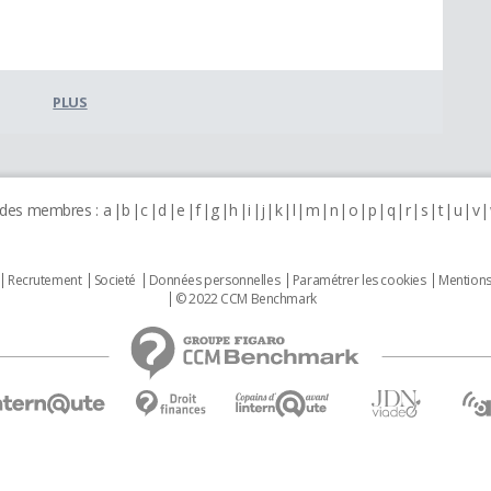
PLUS
 des membres :
a
b
c
d
e
f
g
h
i
j
k
l
m
n
o
p
q
r
s
t
u
v
Recrutement
Societé
Données personnelles
Paramétrer les cookies
Mentions
© 2022 CCM Benchmark