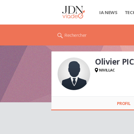
IA NEWS
TEC
Rechercher
Olivier PI
NIVILLAC
Olivier PICAVET
PROFIL