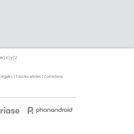
w
x
y
z
 légales
Tous les articles
Corrections