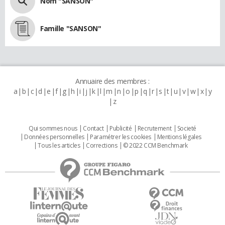
Nom "SANSON"
Famille "SANSON"
Annuaire des membres :
a
b
c
d
e
f
g
h
i
j
k
l
m
n
o
p
q
r
s
t
u
v
w
x
y
z
Qui sommes nous
Contact
Publicité
Recrutement
Societé
Données personnelles
Paramétrer les cookies
Mentions légales
Tous les articles
Corrections
© 2022 CCM Benchmark