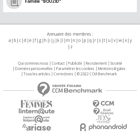
Famille "BOUZID"
Annuaire des membres :
a
b
c
d
e
f
g
h
i
j
k
l
m
n
o
p
q
r
s
t
u
v
w
x
y
z
Qui sommes nous
Contact
Publicité
Recrutement
Societé
Données personnelles
Paramétrer les cookies
Mentions légales
Tous les articles
Corrections
© 2022 CCM Benchmark