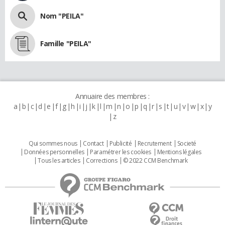
Nom "PEILA"
Famille "PEILA"
Annuaire des membres :
a
b
c
d
e
f
g
h
i
j
k
l
m
n
o
p
q
r
s
t
u
v
w
x
y
z
Qui sommes nous
Contact
Publicité
Recrutement
Societé
Données personnelles
Paramétrer les cookies
Mentions légales
Tous les articles
Corrections
© 2022 CCM Benchmark