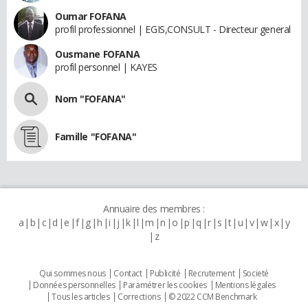
Oumar FOFANA
profil professionnel | EGIS,CONSULT - Directeur general
Ousmane FOFANA
profil personnel | KAYES
Nom "FOFANA"
Famille "FOFANA"
Annuaire des membres :
a
b
c
d
e
f
g
h
i
j
k
l
m
n
o
p
q
r
s
t
u
v
w
x
y
z
Qui sommes nous
Contact
Publicité
Recrutement
Societé
Données personnelles
Paramétrer les cookies
Mentions légales
Tous les articles
Corrections
© 2022 CCM Benchmark