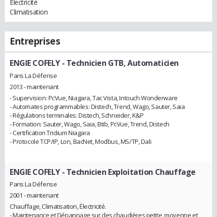
Electricité
Climatisation
Entreprises
ENGIE COFELY
- Technicien GTB, Automaticien
Paris La Défense
2013 - maintenant
- Supervision: PcVue, Niagara, Tac Vista, Intouch Wonderware
- Automates programmables: Distech, Trend, Wago, Sauter, Saia
- Régulations terminales: Distech, Schneider, K&P
- Formation: Sauter, Wago, Saia, Btib, PcVue, Trend, Distech
- Certification Tridium Niagara
- Protocole TCP/IP, Lon, BacNet, Modbus, MS/TP, Dali
ENGIE COFELY
- Technicien Exploitation Chauffage
Paris La Défense
2001 - maintenant
Chauffage, Climatisation, Électricité.
- Maintenance et Dépannage sur des chaudières petite, moyenne et