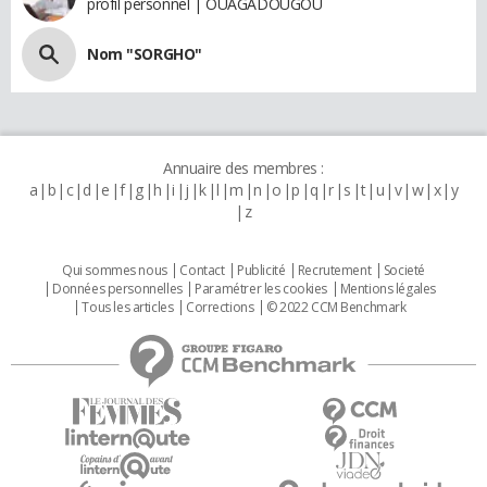
profil personnel | OUAGADOUGOU
Nom "SORGHO"
Annuaire des membres :
a
b
c
d
e
f
g
h
i
j
k
l
m
n
o
p
q
r
s
t
u
v
w
x
y
z
Qui sommes nous
Contact
Publicité
Recrutement
Societé
Données personnelles
Paramétrer les cookies
Mentions légales
Tous les articles
Corrections
© 2022 CCM Benchmark