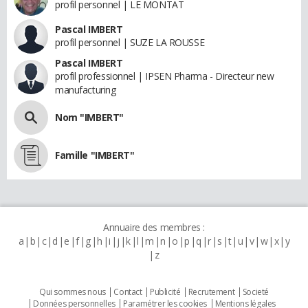
profil personnel | LE MONTAT
Pascal IMBERT
profil personnel | SUZE LA ROUSSE
Pascal IMBERT
profil professionnel | IPSEN Pharma - Directeur new
manufacturing
Nom "IMBERT"
Famille "IMBERT"
Annuaire des membres :
a
b
c
d
e
f
g
h
i
j
k
l
m
n
o
p
q
r
s
t
u
v
w
x
y
z
Qui sommes nous
Contact
Publicité
Recrutement
Societé
Données personnelles
Paramétrer les cookies
Mentions légales