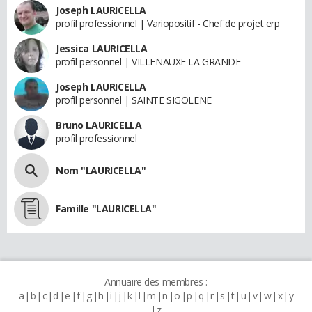
Joseph LAURICELLA
profil professionnel | Variopositif - Chef de projet erp
Jessica LAURICELLA
profil personnel | VILLENAUXE LA GRANDE
Joseph LAURICELLA
profil personnel | SAINTE SIGOLENE
Bruno LAURICELLA
profil professionnel
Nom "LAURICELLA"
Famille "LAURICELLA"
Annuaire des membres :
a
b
c
d
e
f
g
h
i
j
k
l
m
n
o
p
q
r
s
t
u
v
w
x
y
z