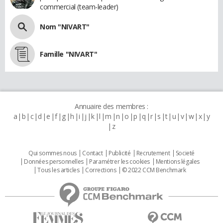
commercial (team-leader)
Nom "NIVART"
Famille "NIVART"
Annuaire des membres :
a
b
c
d
e
f
g
h
i
j
k
l
m
n
o
p
q
r
s
t
u
v
w
x
y
z
Qui sommes nous
Contact
Publicité
Recrutement
Societé
Données personnelles
Paramétrer les cookies
Mentions légales
Tous les articles
Corrections
© 2022 CCM Benchmark