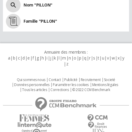
Nom "PILLON"
Famille "PILLON"
Annuaire des membres :
a
b
c
d
e
f
g
h
i
j
k
l
m
n
o
p
q
r
s
t
u
v
w
x
y
z
Qui sommes nous
Contact
Publicité
Recrutement
Societé
Données personnelles
Paramétrer les cookies
Mentions légales
Tous les articles
Corrections
© 2022 CCM Benchmark