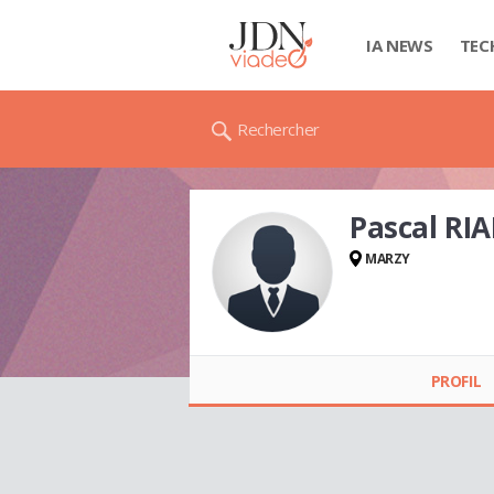
IA NEWS
TEC
Rechercher
Pascal RI
MARZY
Pascal RIALLOT
PROFIL