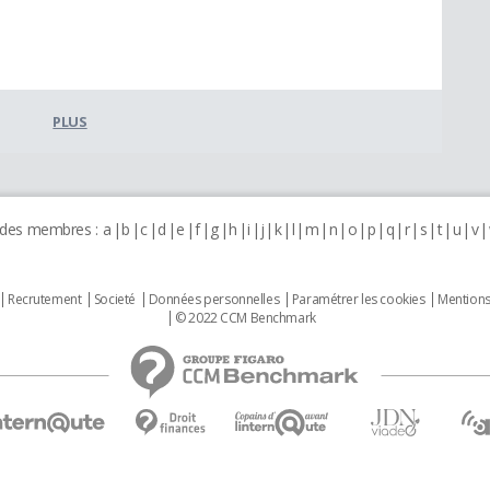
PLUS
 des membres :
a
b
c
d
e
f
g
h
i
j
k
l
m
n
o
p
q
r
s
t
u
v
Recrutement
Societé
Données personnelles
Paramétrer les cookies
Mentions
© 2022 CCM Benchmark