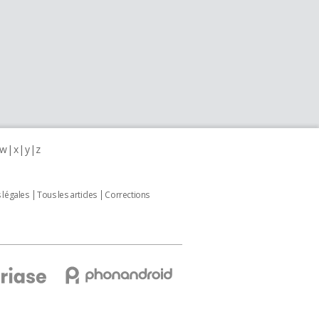
w
x
y
z
 légales
Tous les articles
Corrections