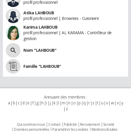
profil professionnel
Atika LAHBOUB
profil professionnel | Brownies - Cuisiniere
Karima LAHBOUB
profil professionnel | AL KARAMA - Contrôleur de
gestion
Nom "LAHBOUB"
Famille "LAHBOUB"
Annuaire des membres :
a
b
c
d
e
f
g
h
i
j
k
l
m
n
o
p
q
r
s
t
u
v
w
x
y
z
Qui sommes nous
Contact
Publicité
Recrutement
Societé
Données personnelles
Paramétrer les cookies
Mentions légales