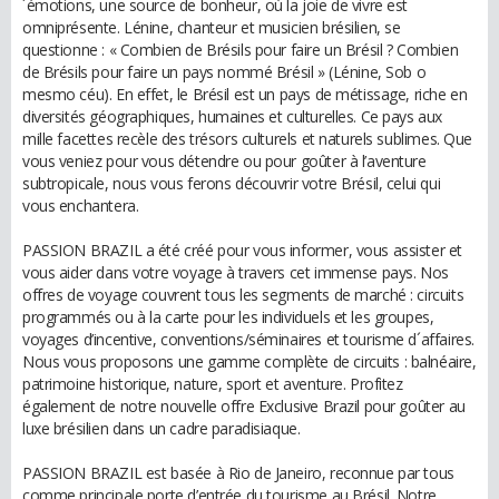
´émotions, une source de bonheur, où la joie de vivre est
omniprésente. Lénine, chanteur et musicien brésilien, se
questionne : « Combien de Brésils pour faire un Brésil ? Combien
de Brésils pour faire un pays nommé Brésil » (Lénine, Sob o
mesmo céu). En effet, le Brésil est un pays de métissage, riche en
diversités géographiques, humaines et culturelles. Ce pays aux
mille facettes recèle des trésors culturels et naturels sublimes. Que
vous veniez pour vous détendre ou pour goûter à l’aventure
subtropicale, nous vous ferons découvrir votre Brésil, celui qui
vous enchantera.
PASSION BRAZIL a été créé pour vous informer, vous assister et
vous aider dans votre voyage à travers cet immense pays. Nos
offres de voyage couvrent tous les segments de marché : circuits
programmés ou à la carte pour les individuels et les groupes,
voyages d’incentive, conventions/séminaires et tourisme d´affaires.
Nous vous proposons une gamme complète de circuits : balnéaire,
patrimoine historique, nature, sport et aventure. Profitez
également de notre nouvelle offre Exclusive Brazil pour goûter au
luxe brésilien dans un cadre paradisiaque.
PASSION BRAZIL est basée à Rio de Janeiro, reconnue par tous
comme principale porte d’entrée du tourisme au Brésil. Notre