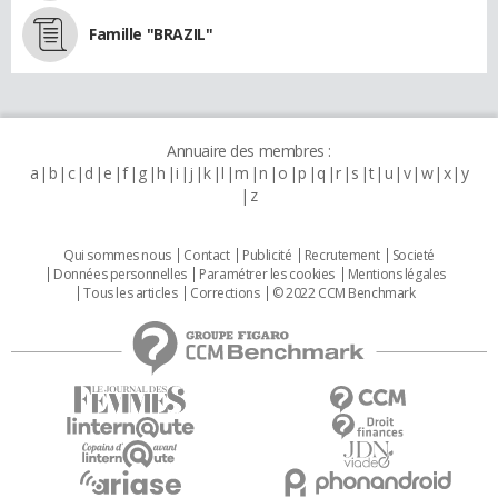
Famille "BRAZIL"
Annuaire des membres :
a
b
c
d
e
f
g
h
i
j
k
l
m
n
o
p
q
r
s
t
u
v
w
x
y
z
Qui sommes nous
Contact
Publicité
Recrutement
Societé
Données personnelles
Paramétrer les cookies
Mentions légales
Tous les articles
Corrections
© 2022 CCM Benchmark