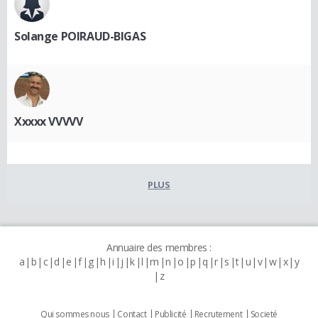
Solange POIRAUD-BIGAS
Xxxxx VVVVV
PLUS
Annuaire des membres :
a
b
c
d
e
f
g
h
i
j
k
l
m
n
o
p
q
r
s
t
u
v
w
x
y
z
Qui sommes nous
Contact
Publicité
Recrutement
Societé