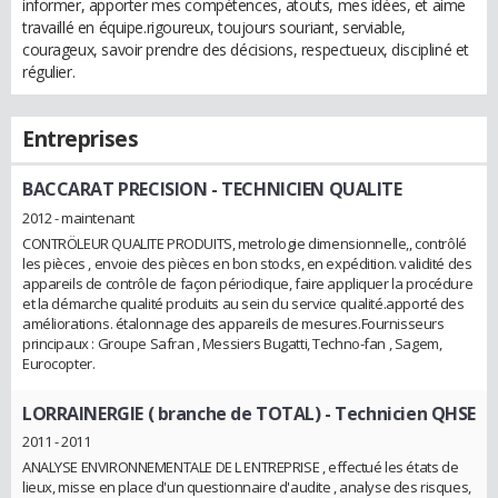
informer, apporter mes compétences, atouts, mes idées, et aime
travaillé en équipe.rigoureux, toujours souriant, serviable,
courageux, savoir prendre des décisions, respectueux, discipliné et
régulier.
Entreprises
BACCARAT PRECISION
- TECHNICIEN QUALITE
2012 - maintenant
CONTRÖLEUR QUALITE PRODUITS, metrologie dimensionnelle,, contrôlé
les pièces , envoie des pièces en bon stocks, en expédition. validité des
appareils de contrôle de façon périodique, faire appliquer la procédure
et la démarche qualité produits au sein du service qualité.apporté des
améliorations. étalonnage des appareils de mesures.Fournisseurs
principaux : Groupe Safran , Messiers Bugatti, Techno-fan , Sagem,
Eurocopter.
LORRAINERGIE ( branche de TOTAL)
- Technicien QHSE
2011 - 2011
ANALYSE ENVIRONNEMENTALE DE L ENTREPRISE , effectué les états de
lieux, misse en place d'un questionnaire d'audite , analyse des risques,