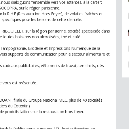
nous dialoguons "ensemble vers vos attentes, à la carte":
 SOCOPRA, sur la région parisienne.
r la R.H.F (Restauration Hors Foyer), de volailles fraîches et
 spécifiques pour les besoins de cette clientèle.
 TRIBOUILLET, sur la région parisienne, société spécialisée dans
que toutes boissons non alcoolisées, thé et café.
e, Tampographie, Broderie et Impressions Numérique de la
ivers supports de communication pour le secteur alimentaire et
adeaux publicitaires, vêtements de travail, tee-shirts, clés
 vous est présentée...
OUANI, filiale du Groupe National MLC, plus de 40 sociétés
tiers du Cotentin).
 de produits laitiers sur la restauration hors foyer.
archés Publics pour le groupe AFL, leader francilien en