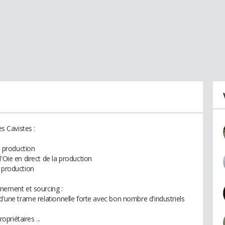
es Cavistes :
 production
'Oie en direct de la production
a production
ement et sourcing :
 d'une trame relationnelle forte avec bon nombre d'industriels
.
priétaires ...