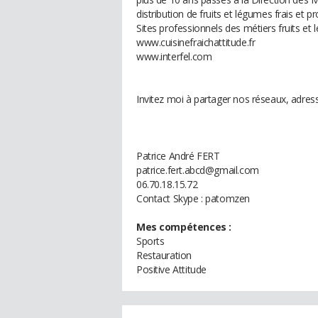
distribution de fruits et légumes frais et p
Sites professionnels des métiers fruits et
www.cuisinefraichattitude.fr
www.interfel.com
Invitez moi à partager nos réseaux, adres
Patrice André FERT
patrice.fert.abcd@gmail.com
06.70.18.15.72
Contact Skype : patomzen
Mes compétences :
Sports
Restauration
Positive Attitude