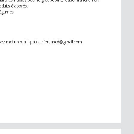
roduits élaborés.
 légumes:
sez moi un mail : patrice.fert.abcd@gmail.com