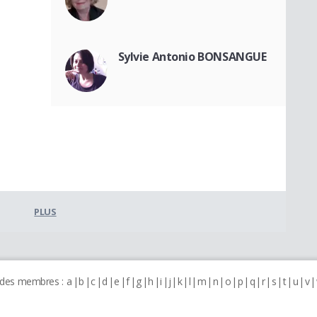
Sylvie Antonio BONSANGUE
PLUS
 des membres :
a
b
c
d
e
f
g
h
i
j
k
l
m
n
o
p
q
r
s
t
u
v