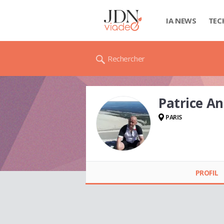
IA NEWS
TEC
Rechercher
Patrice A
PARIS
Patrice André FERT
PROFIL