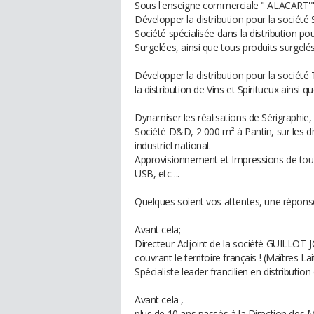
Sous l'enseigne commerciale " ALACART'",
Développer la distribution pour la société
Société spécialisée dans la distribution pou
Surgelées, ainsi que tous produits surgelés
Développer la distribution pour la société
la distribution de Vins et Spiritueux ainsi 
Dynamiser les réalisations de Sérigraphi
Société D&D, 2 000 m² à Pantin, sur les d
industriel national.
Approvisionnement et Impressions de tous c
USB, etc ...
Quelques soient vos attentes, une réponse
Avant cela;
Directeur-Adjoint de la société GUILLOT-J
couvrant le territoire français ! (Maîtres Lai
Spécialiste leader francilien en distribution
Avant cela ,
plus de 10 ans passés à la Direction des M