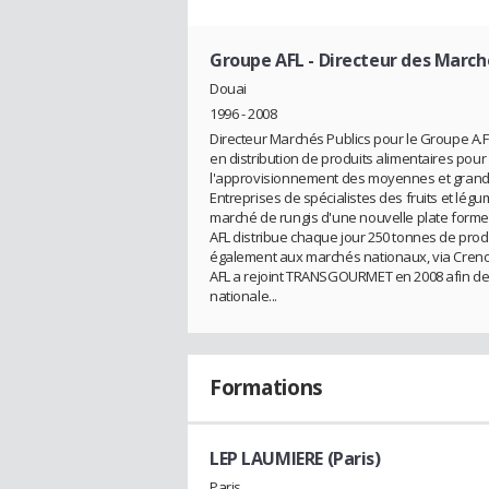
Groupe AFL
- Directeur des March
Douai
1996 - 2008
Directeur Marchés Publics pour le Groupe A.F
en distribution de produits alimentaires pour
l'approvisionnement des moyennes et grand
Entreprises de spécialistes des fruits et lé
marché de rungis d'une nouvelle plate forme d
AFL distribue chaque jour 250 tonnes de produ
également aux marchés nationaux, via Creno
AFL a rejoint TRANSGOURMET en 2008 afin de 
nationale...
Formations
LEP LAUMIERE (Paris)
Paris