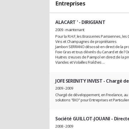
Entreprises
ALACART '
- DIRIGEANT
2009 - maintenant
Pour la R.H.F, les Brasseries Parisiennes, les 
Vins et Champagnes de propriétaires
Jambon SERRANO désossé en direct de la pr
Foie Gras et tous dévirés du Canard et de l'Oi
Huitres creuses de Paimpol en direct de la p
Viandes et Volailles Fraîches ...
JOFE SERENITY INVEST
- Chargé d
2009 - 2009
Chargé de développement, en Freelance, au 1e
solutions "BIO" pour Entreprises et Particuliers
Société GUILLOT-JOUANI
- Direct
2008 - 2009