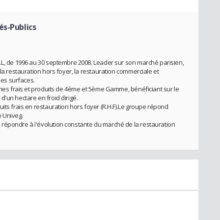
és-Publics
.L, de 1996 au 30 septembre 2008. Leader sur son marché parisien,
 la restauration hors foyer, la restauration commerciale et
es surfaces.
gumes frais et produits de 4ème et 5ème Gamme, bénéficiant sur le
'un hectare en froid dirigé.
its frais en restauration hors foyer (R.H.F).Le groupe répond
 Univeg.
répondre à l'évolution constante du marché de la restauration