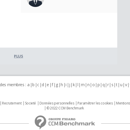
PLUS
 des membres :
a
b
c
d
e
f
g
h
i
j
k
l
m
n
o
p
q
r
s
t
u
v
Recrutement
Societé
Données personnelles
Paramétrer les cookies
Mentions
© 2022 CCM Benchmark