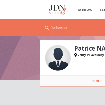
IA NEWS
TEC
Rechercher
Patrice N
Vélizy-Villacoublay
Patrice NATALE
PROFIL