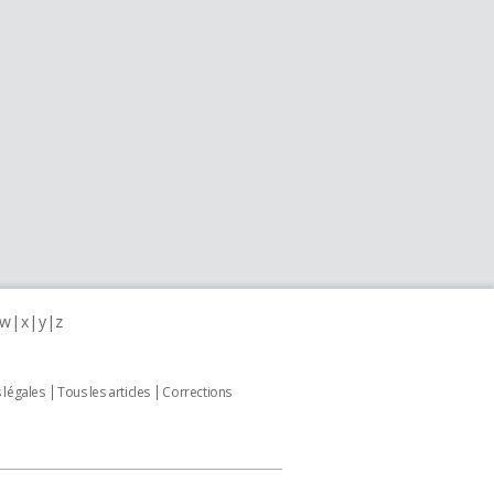
w
x
y
z
 légales
Tous les articles
Corrections