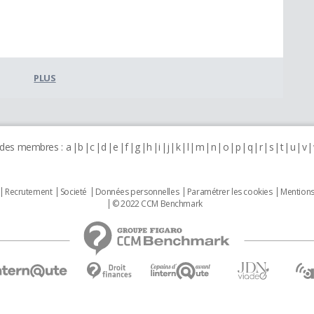
PLUS
 des membres :
a
b
c
d
e
f
g
h
i
j
k
l
m
n
o
p
q
r
s
t
u
v
Recrutement
Societé
Données personnelles
Paramétrer les cookies
Mentions
© 2022 CCM Benchmark