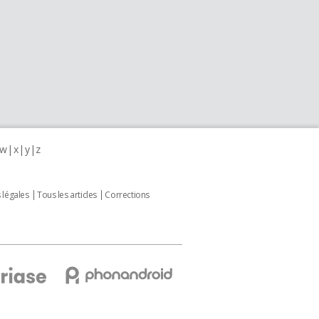
w
x
y
z
 légales
Tous les articles
Corrections