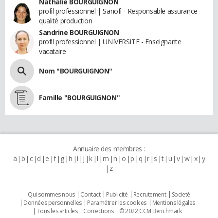
Nathalie BOURGUIGNON
profil professionnel | Sanofi - Responsable assurance
qualité production
Sandrine BOURGUIGNON
profil professionnel | UNIVERSITE - Enseignante
vacataire
Nom "BOURGUIGNON"
Famille "BOURGUIGNON"
Annuaire des membres :
a
b
c
d
e
f
g
h
i
j
k
l
m
n
o
p
q
r
s
t
u
v
w
x
y
z
Qui sommes nous
Contact
Publicité
Recrutement
Societé
Données personnelles
Paramétrer les cookies
Mentions légales
Tous les articles
Corrections
© 2022 CCM Benchmark