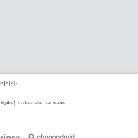
w
x
y
z
 légales
Tous les articles
Corrections