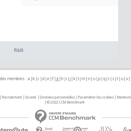
PLUS
 des membres :
a
b
c
d
e
f
g
h
i
j
k
l
m
n
o
p
q
r
s
t
u
v
Recrutement
Societé
Données personnelles
Paramétrer les cookies
Mentions
© 2022 CCM Benchmark