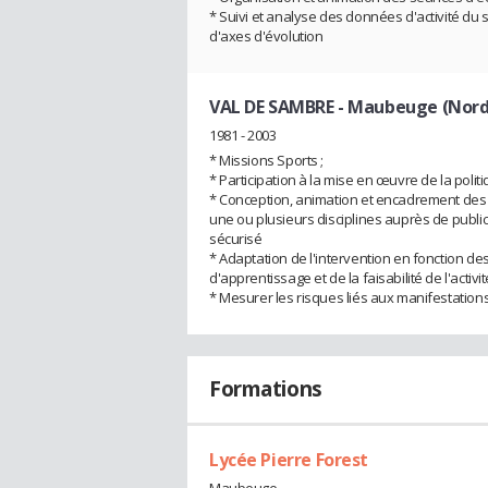
* Suivi et analyse des données d'activité du s
d'axes d'évolution
VAL DE SAMBRE - Maubeuge (Nord
1981 - 2003
* Missions Sports ;
* Participation à la mise en œuvre de la politi
* Conception, animation et encadrement des a
une ou plusieurs disciplines auprès de publi
sécurisé
* Adaptation de l'intervention en fonction de
d'apprentissage et de la faisabilité de l'activit
* Mesurer les risques liés aux manifestation
Formations
Lycée Pierre Forest
Maubeuge