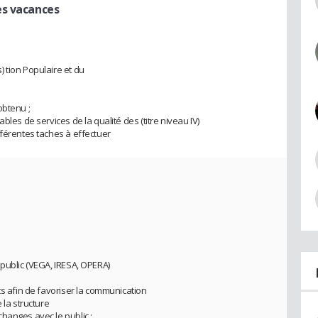
es vacances
 tion Populaire et du
obtenu ;
bles de services de la qualité des (titre niveau IV)
fférentes taches à effectuer
 public (VEGA, IRESA, OPERA)
ts afin de favoriser la communication
 la structure
hanges avec le public ;