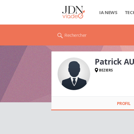
IA NEWS
TEC
Rechercher
Patrick A
BEZIERS
Patrick AUPETIT
PROFIL