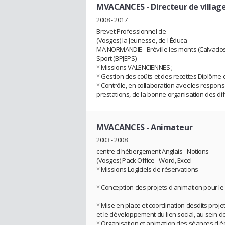
MVACANCES
- Directeur de villag
2008 - 2017
Brevet Professionnel de
(Vosges) la Jeunesse, de l'Éduca-
MA NORMANDIE - Bréville les monts (Calvados)
Sport (BPJEPS)
* Missions VALENCIENNES ;
* Gestion des coûts et des recettes Diplôme 
* Contrôle, en collaboration avec les responsa
prestations, de la bonne organisation des di
MVACANCES
- Animateur
2003 - 2008
centre d'hébergement Anglais - Notions
(Vosges) Pack Office - Word, Excel
* Missions Logiciels de réservations
* Conception des projets d'animation pour le
* Mise en place et coordination desdits proje
et le développement du lien social, au sein de
* Organisation et animation des séances d'éc