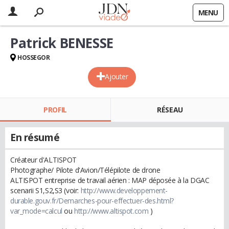
MENU
Patrick BENESSE
HOSSEGOR
Ajouter
PROFIL
RÉSEAU
En résumé
Créateur d'ALTISPOT
Photographe/ Pilote d'Avion/Télépilote de drone
ALTISPOT entreprise de travail aérien : MAP déposée à la DGAC
scenarii S1,S2,S3 (voir:
http://www.developpement-
durable.gouv.fr/Demarches-pour-effectuer-des.html?
var_mode=calcul
ou
http://www.altispot.com
)