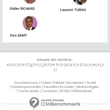
Didier RICHARD
Laurent TURGIS
Siva SAMY
Annuaire des membres :
a
b
c
d
e
f
g
h
i
j
k
l
m
n
o
p
q
r
s
t
u
v
w
x
y
z
Qui sommes nous
Contact
Publicité
Recrutement
Societé
Données personnelles
Paramétrer les cookies
Mentions légales
Tous les articles
Corrections
© 2022 CCM Benchmark