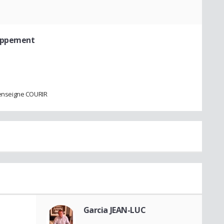
loppement
enseigne COURIR
Garcia JEAN-LUC