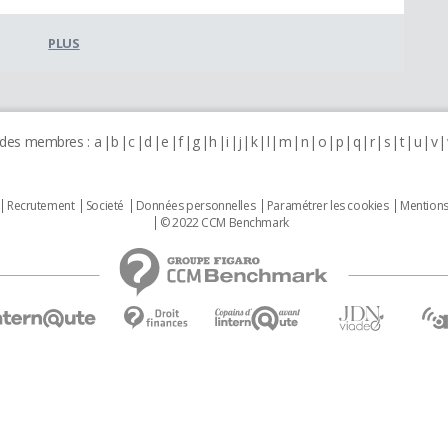
PLUS
 des membres :
a
b
c
d
e
f
g
h
i
j
k
l
m
n
o
p
q
r
s
t
u
v
Recrutement
Societé
Données personnelles
Paramétrer les cookies
Mentions
© 2022 CCM Benchmark