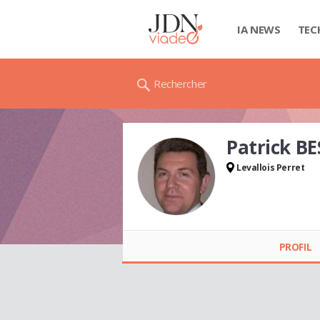
IA NEWS
TEC
Rechercher
Patrick B
Levallois Perret
Patrick BESLARD
PROFIL