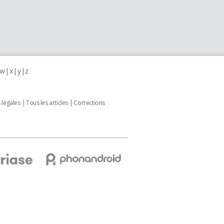
w
x
y
z
 légales
Tous les articles
Corrections