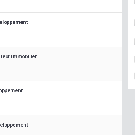
eveloppement
cteur Immobilier
eloppement
veloppement