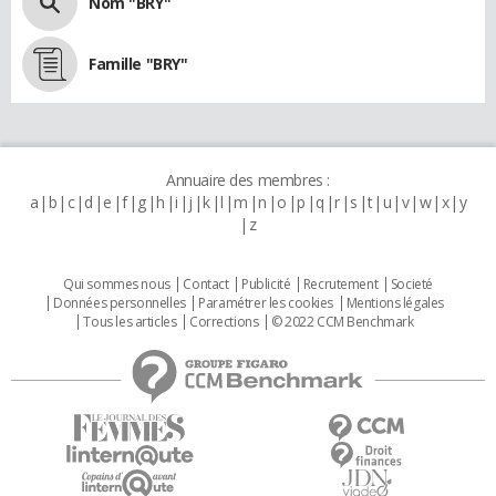
Nom "BRY"
Famille "BRY"
Annuaire des membres :
a
b
c
d
e
f
g
h
i
j
k
l
m
n
o
p
q
r
s
t
u
v
w
x
y
z
Qui sommes nous
Contact
Publicité
Recrutement
Societé
Données personnelles
Paramétrer les cookies
Mentions légales
Tous les articles
Corrections
© 2022 CCM Benchmark