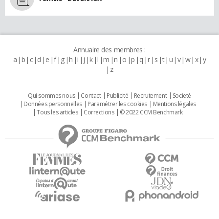
Annuaire des membres :
a
b
c
d
e
f
g
h
i
j
k
l
m
n
o
p
q
r
s
t
u
v
w
x
y
z
Qui sommes nous
Contact
Publicité
Recrutement
Societé
Données personnelles
Paramétrer les cookies
Mentions légales
Tous les articles
Corrections
© 2022 CCM Benchmark