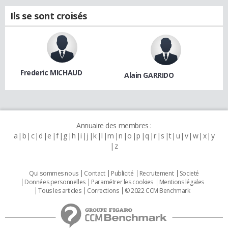
Ils se sont croisés
Frederic MICHAUD
Alain GARRIDO
Annuaire des membres :
a
b
c
d
e
f
g
h
i
j
k
l
m
n
o
p
q
r
s
t
u
v
w
x
y
z
Qui sommes nous
Contact
Publicité
Recrutement
Societé
Données personnelles
Paramétrer les cookies
Mentions légales
Tous les articles
Corrections
© 2022 CCM Benchmark