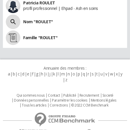
Patricia ROULET
profil professionnel | Ehpad - Ash en soins
Nom "ROULET"
Famille "ROULET"
Annuaire des membres :
a
b
c
d
e
f
g
h
i
j
k
l
m
n
o
p
q
r
s
t
u
v
w
x
y
z
Qui sommes nous
Contact
Publicité
Recrutement
Societé
Données personnelles
Paramétrer les cookies
Mentions légales
Tous les articles
Corrections
© 2022 CCM Benchmark