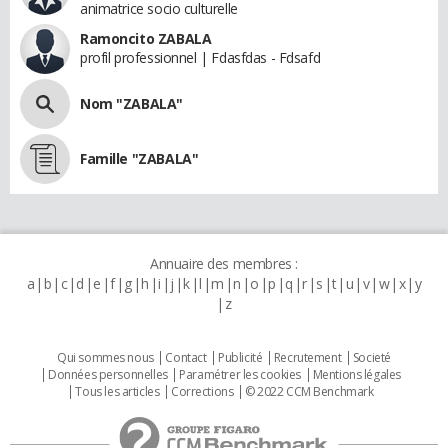
animatrice socio culturelle
Ramoncito ZABALA
profil professionnel | Fdasfdas - Fdsafd
Nom "ZABALA"
Famille "ZABALA"
Annuaire des membres :
a
b
c
d
e
f
g
h
i
j
k
l
m
n
o
p
q
r
s
t
u
v
w
x
y
z
Qui sommes nous
Contact
Publicité
Recrutement
Societé
Données personnelles
Paramétrer les cookies
Mentions légales
Tous les articles
Corrections
© 2022 CCM Benchmark