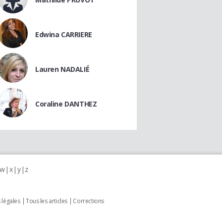
Edwina CARRIERE
Lauren NADALIÉ
Coraline DANTHEZ
w
x
y
z
 légales
Tous les articles
Corrections