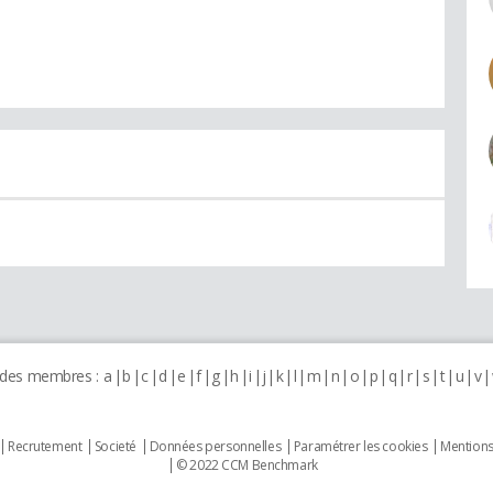
 des membres :
a
b
c
d
e
f
g
h
i
j
k
l
m
n
o
p
q
r
s
t
u
v
Recrutement
Societé
Données personnelles
Paramétrer les cookies
Mentions
© 2022 CCM Benchmark