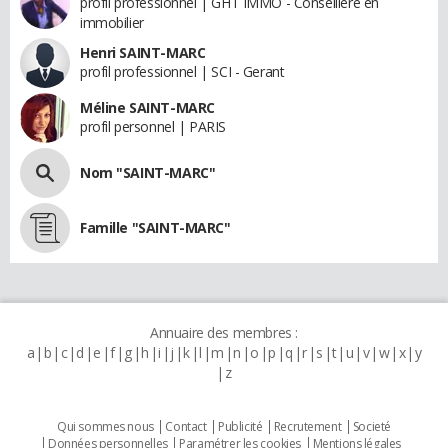
profil professionnel | GHT IMMO - Conseillère en
immobilier
Henri SAINT-MARC
profil professionnel | SCI - Gerant
Méline SAINT-MARC
profil personnel | PARIS
Nom "SAINT-MARC"
Famille "SAINT-MARC"
Annuaire des membres :
a
b
c
d
e
f
g
h
i
j
k
l
m
n
o
p
q
r
s
t
u
v
w
x
y
z
Qui sommes nous
Contact
Publicité
Recrutement
Societé
Données personnelles
Paramétrer les cookies
Mentions légales