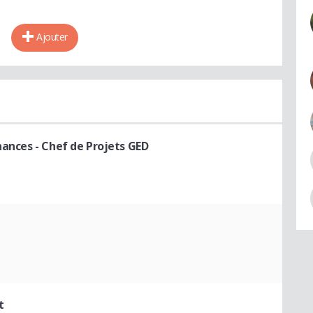
Ajouter
inances
- Chef de Projets GED
t