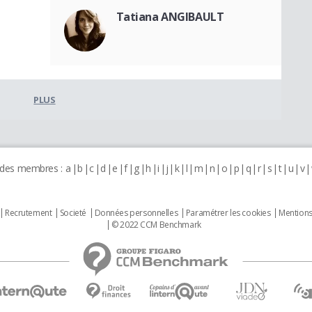
Tatiana ANGIBAULT
PLUS
 des membres :
a
b
c
d
e
f
g
h
i
j
k
l
m
n
o
p
q
r
s
t
u
v
Recrutement
Societé
Données personnelles
Paramétrer les cookies
Mentions
© 2022 CCM Benchmark