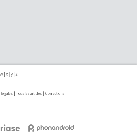
w
x
y
z
 légales
Tous les articles
Corrections