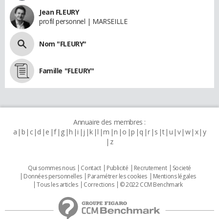
Jean FLEURY
profil personnel | MARSEILLE
Nom "FLEURY"
Famille "FLEURY"
Annuaire des membres :
a
b
c
d
e
f
g
h
i
j
k
l
m
n
o
p
q
r
s
t
u
v
w
x
y
z
Qui sommes nous
Contact
Publicité
Recrutement
Societé
Données personnelles
Paramétrer les cookies
Mentions légales
Tous les articles
Corrections
© 2022 CCM Benchmark