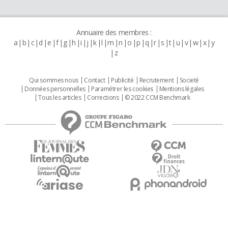
Annuaire des membres :
a
b
c
d
e
f
g
h
i
j
k
l
m
n
o
p
q
r
s
t
u
v
w
x
y
z
Qui sommes nous
Contact
Publicité
Recrutement
Societé
Données personnelles
Paramétrer les cookies
Mentions légales
Tous les articles
Corrections
© 2022 CCM Benchmark