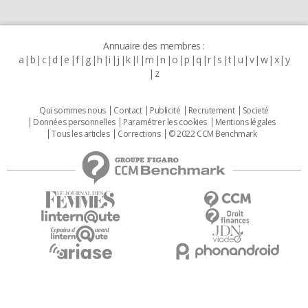
Annuaire des membres :
a
b
c
d
e
f
g
h
i
j
k
l
m
n
o
p
q
r
s
t
u
v
w
x
y
z
Qui sommes nous
Contact
Publicité
Recrutement
Societé
Données personnelles
Paramétrer les cookies
Mentions légales
Tous les articles
Corrections
© 2022 CCM Benchmark