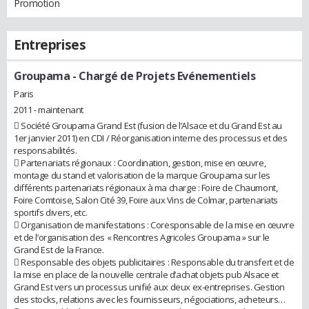
Promotion
Entreprises
Groupama
- Chargé de Projets Evénementiels
Paris
2011 - maintenant
 Société Groupama Grand Est (fusion de l’Alsace et du Grand Est au
1er janvier 2011) en CDI / Réorganisation interne des processus et des
responsabilités.
 Partenariats régionaux : Coordination, gestion, mise en œuvre,
montage du stand et valorisation de la marque Groupama sur les
différents partenariats régionaux à ma charge : Foire de Chaumont,
Foire Comtoise, Salon Cité 39, Foire aux Vins de Colmar, partenariats
sportifs divers, etc.
 Organisation de manifestations : Coresponsable de la mise en œuvre
et de l’organisation des « Rencontres Agricoles Groupama » sur le
Grand Est de la France.
 Responsable des objets publicitaires : Responsable du transfert et de
la mise en place de la nouvelle centrale d’achat objets pub Alsace et
Grand Est vers un processus unifié aux deux ex-entreprises. Gestion
des stocks, relations avec les fournisseurs, négociations, acheteurs…