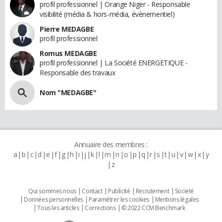
profil professionnel | Orange Niger - Responsable
visibilité (média & hors-média, évènementiel)
Pierre MEDAGBE
profil professionnel
Romus MEDAGBE
profil professionnel | La Société ENERGETIQUE -
Responsable des travaux
Nom "MEDAGBE"
Annuaire des membres :
a
b
c
d
e
f
g
h
i
j
k
l
m
n
o
p
q
r
s
t
u
v
w
x
y
z
Qui sommes nous
Contact
Publicité
Recrutement
Societé
Données personnelles
Paramétrer les cookies
Mentions légales
Tous les articles
Corrections
© 2022 CCM Benchmark