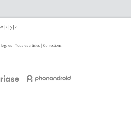
w
x
y
z
 légales
Tous les articles
Corrections