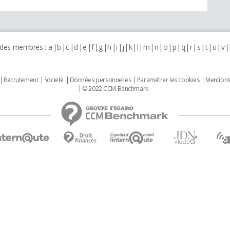
 des membres :
a
b
c
d
e
f
g
h
i
j
k
l
m
n
o
p
q
r
s
t
u
v
Recrutement
Societé
Données personnelles
Paramétrer les cookies
Mentions
© 2022 CCM Benchmark