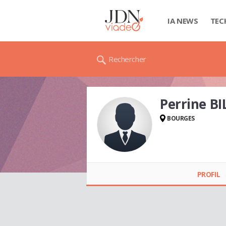
IA NEWS
TEC
Rechercher
Perrine BI
BOURGES
Perrine BILLÈRE
PROFIL