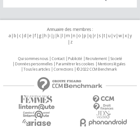
Annuaire des membres :
a
b
c
d
e
f
g
h
i
j
k
l
m
n
o
p
q
r
s
t
u
v
w
x
y
z
Qui sommes nous
Contact
Publicité
Recrutement
Societé
Données personnelles
Paramétrer les cookies
Mentions légales
Tous les articles
Corrections
© 2022 CCM Benchmark