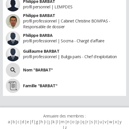
Philippe BARBAT
profil personnel | LEMPDES
Philippe BARBAT
profil professionnel | Cabinet Christine BOMPAS -
Responsable de dossier
Philippe BARBA
profil professionnel | Socma - Chargé d'affaire
Guillaume BARBAT
profil professionnel | Buliga paris - Chef d'exploitation
Nom "BARBAT"
Famille "BARBAT"
Annuaire des membres :
a
b
c
d
e
f
g
h
i
j
k
l
m
n
o
p
q
r
s
t
u
v
w
x
y
z