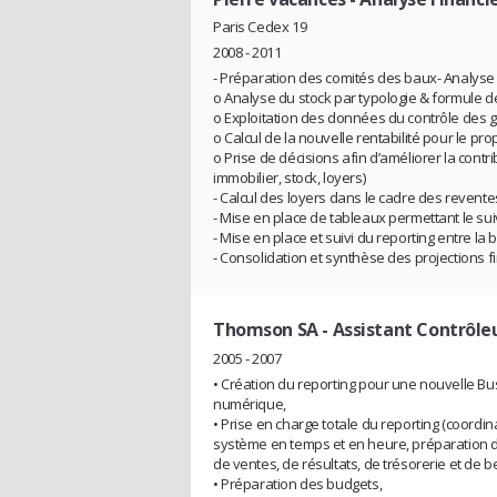
Paris Cedex 19
2008 - 2011
- Préparation des comités des baux- Analyse 
o Analyse du stock par typologie & formule de
o Exploitation des données du contrôle des ges
o Calcul de la nouvelle rentabilité pour le pro
o Prise de décisions afin d’améliorer la contri
immobilier, stock, loyers)
- Calcul des loyers dans le cadre des revente
- Mise en place de tableaux permettant le suivi 
- Mise en place et suivi du reporting entre la 
- Consolidation et synthèse des projections 
Thomson SA
- Assistant Contrôle
2005 - 2007
• Création du reporting pour une nouvelle Bu
numérique,
• Prise en charge totale du reporting (coordin
système en temps et en heure, préparation d
de ventes, de résultats, de trésorerie et de 
• Préparation des budgets,