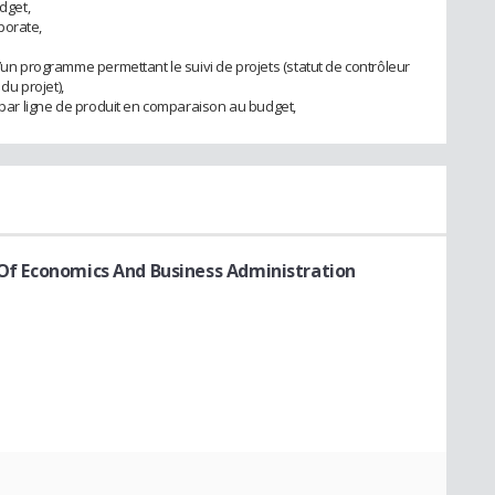
dget,
porate,
d’un programme permettant le suivi de projets (statut de contrôleur
u projet),
t par ligne de produit en comparaison au budget,
y Of Economics And Business Administration