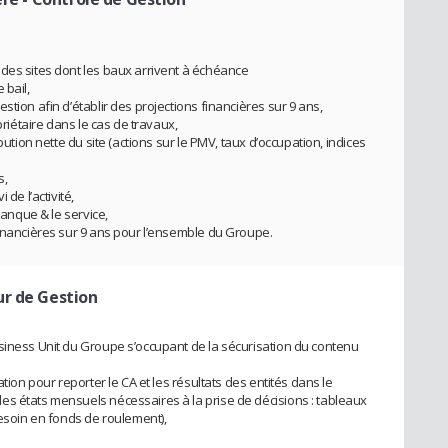
des sites dont les baux arrivent à échéance
 bail,
tion afin d’établir des projections financières sur 9 ans,
priétaire dans le cas de travaux,
bution nette du site (actions sur le PMV, taux d’occupation, indices
s,
de l’activité,
banque & le service,
financières sur 9 ans pour l’ensemble du Groupe.
ur de Gestion
siness Unit du Groupe s’occupant de la sécurisation du contenu
ation pour reporter le CA et les résultats des entités dans le
es états mensuels nécessaires à la prise de décisions : tableaux
besoin en fonds de roulement),