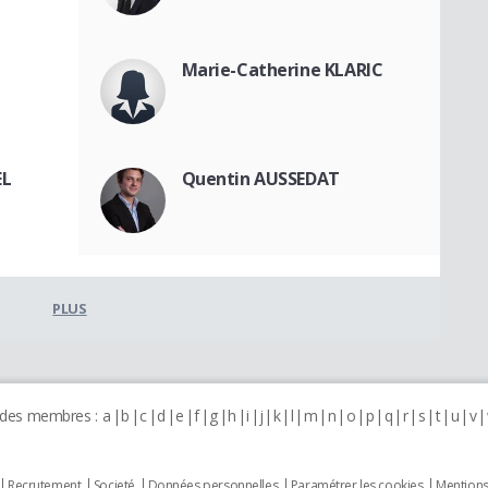
Marie-Catherine KLARIC
EL
Quentin AUSSEDAT
PLUS
 des membres :
a
b
c
d
e
f
g
h
i
j
k
l
m
n
o
p
q
r
s
t
u
v
Recrutement
Societé
Données personnelles
Paramétrer les cookies
Mentions