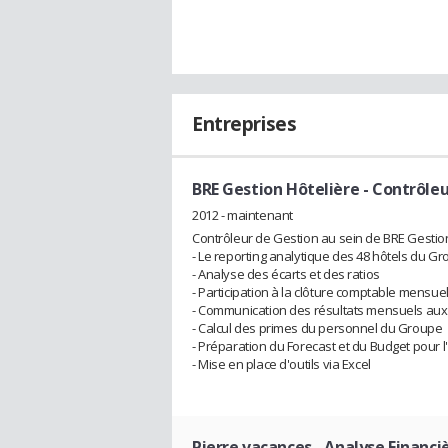
Entreprises
BRE Gestion Hôtelière
- Contrôleu
2012 - maintenant
Contrôleur de Gestion au sein de BRE Gestion
- Le reporting analytique des 48 hôtels du G
- Analyse des écarts et des ratios
- Participation à la clôture comptable mensuel
- Communication des résultats mensuels aux
- Calcul des primes du personnel du Groupe
- Préparation du Forecast et du Budget pour 
- Mise en place d'outils via Excel
Pierre vacances
- Analyse Financi