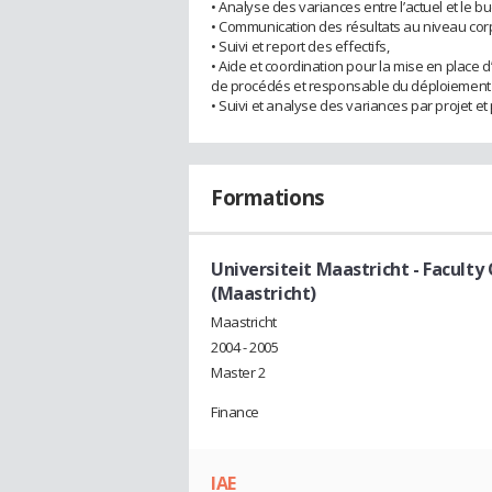
• Analyse des variances entre l’actuel et le bu
• Communication des résultats au niveau cor
• Suivi et report des effectifs,
• Aide et coordination pour la mise en place 
de procédés et responsable du déploiement d
• Suivi et analyse des variances par projet e
Formations
Universiteit Maastricht - Facult
(Maastricht)
Maastricht
2004 - 2005
Master 2
Finance
IAE