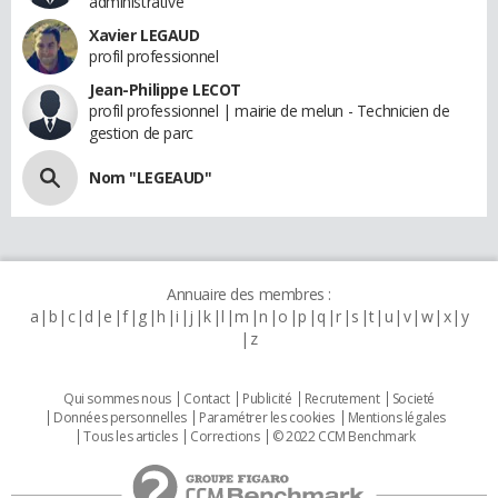
administrative
Xavier LEGAUD
profil professionnel
Jean-Philippe LECOT
profil professionnel | mairie de melun - Technicien de
gestion de parc
Nom "LEGEAUD"
Annuaire des membres :
a
b
c
d
e
f
g
h
i
j
k
l
m
n
o
p
q
r
s
t
u
v
w
x
y
z
Qui sommes nous
Contact
Publicité
Recrutement
Societé
Données personnelles
Paramétrer les cookies
Mentions légales
Tous les articles
Corrections
© 2022 CCM Benchmark