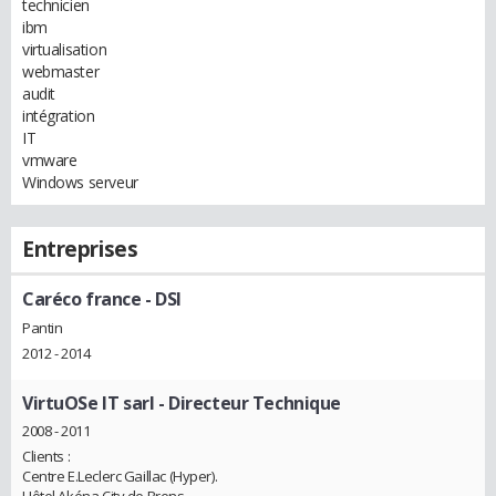
technicien
ibm
virtualisation
webmaster
audit
intégration
IT
vmware
Windows serveur
Entreprises
Caréco france
- DSI
Pantin
2012 - 2014
VirtuOSe IT sarl
- Directeur Technique
2008 - 2011
Clients :
Centre E.Leclerc Gaillac (Hyper).