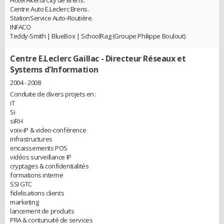
Hôtel Akéna City de Brens.
Centre Auto E.Leclerc Brens.
StationService Auto-Routière.
INFACO
Teddy-Smith | BlueBox | SchoolRag (Groupe Philippe Boulout)
Centre E.Leclerc Gaillac
- Directeur Réseaux et
Systems d'Information
2004 - 2008
Conduite de divers projets en :
iT
Si
siRH
voix-iP & video-conférence
infrastructures
encaissements POS
vidéos surveillance IP
cryptages & confidentialités
formations interne
SSI GTC
fidelisations clients
marketing
lancement de produits
PRA & contunuité de services