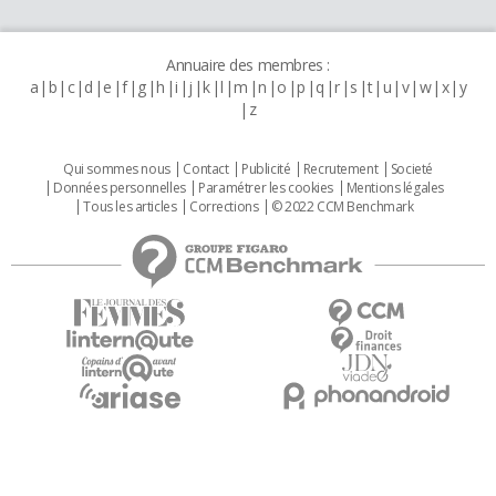
Annuaire des membres :
a
b
c
d
e
f
g
h
i
j
k
l
m
n
o
p
q
r
s
t
u
v
w
x
y
z
Qui sommes nous
Contact
Publicité
Recrutement
Societé
Données personnelles
Paramétrer les cookies
Mentions légales
Tous les articles
Corrections
© 2022 CCM Benchmark