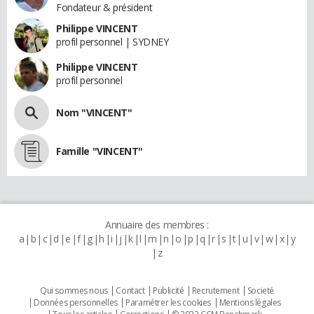
Fondateur & président
Philippe VINCENT
profil personnel | SYDNEY
Philippe VINCENT
profil personnel
Nom "VINCENT"
Famille "VINCENT"
Annuaire des membres :
a
b
c
d
e
f
g
h
i
j
k
l
m
n
o
p
q
r
s
t
u
v
w
x
y
z
Qui sommes nous
Contact
Publicité
Recrutement
Societé
Données personnelles
Paramétrer les cookies
Mentions légales