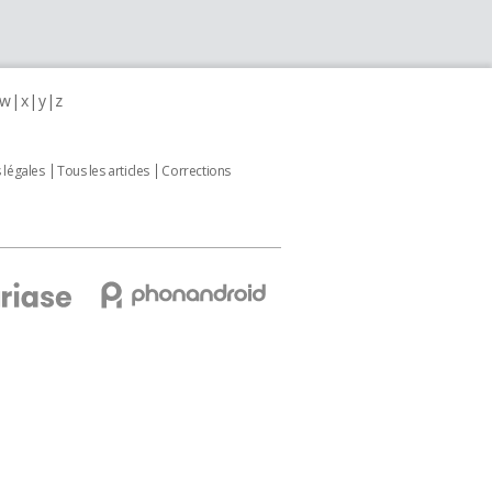
w
x
y
z
 légales
Tous les articles
Corrections