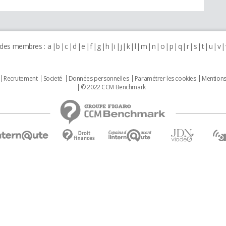
 des membres :
a
b
c
d
e
f
g
h
i
j
k
l
m
n
o
p
q
r
s
t
u
v
Recrutement
Societé
Données personnelles
Paramétrer les cookies
Mentions
© 2022 CCM Benchmark