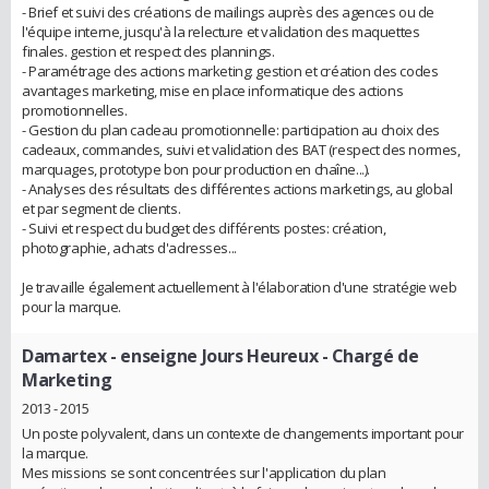
- Brief et suivi des créations de mailings auprès des agences ou de
l'équipe interne, jusqu'à la relecture et validation des maquettes
finales. gestion et respect des plannings.
- Paramétrage des actions marketing: gestion et création des codes
avantages marketing, mise en place informatique des actions
promotionnelles.
- Gestion du plan cadeau promotionnelle: participation au choix des
cadeaux, commandes, suivi et validation des BAT (respect des normes,
marquages, prototype bon pour production en chaîne...).
- Analyses des résultats des différentes actions marketings, au global
et par segment de clients.
- Suivi et respect du budget des différents postes: création,
photographie, achats d'adresses...
Je travaille également actuellement à l'élaboration d'une stratégie web
pour la marque.
Damartex - enseigne Jours Heureux
- Chargé de
Marketing
2013 - 2015
Un poste polyvalent, dans un contexte de changements important pour
la marque.
Mes missions se sont concentrées sur l'application du plan