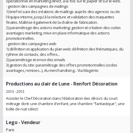
opérationnel en marketing direct, à la fois sur le papier et sur le web.
- gestion des campagnes de mailings
1) brief et suivi des créations de mailings auprès des agences ou de
l'équipe interne, jusqu'à la relecture et validation des maquettes
finales. Maîtrise également de la chaîne de fabrication.
2) paramétrage des actions marketing: gestion et création des codes
avantages marketing, mise en place informatique des actions
promotionnelles.
- gestion des campagnes web
1) définition et application du plan web: définition des thématiques, du
rythme de contacts, des offres...
2) paramétrage et envoi des emails
3) gestion du site: paramétrage des offres promotionnelles (codes
avantages, remises...), du merchandising... Via Magento
Productions au clair de Lune
- Renfort Décoration
2013 - 2013
Assister le Chef Décoration dans l'élaboration des décors du court
métrage dont: une chambre d'enfant, une chambre "fantastique", une
boîte de nuit sélect'.
Lego
- Vendeur
Paris