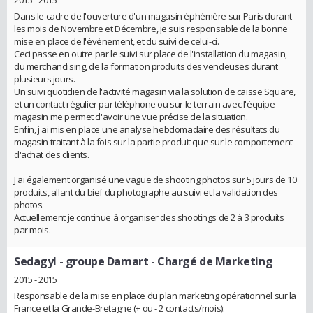
2015 - 2015
Dans le cadre de l'ouverture d'un magasin éphémère sur Paris durant
les mois de Novembre et Décembre, je suis responsable de la bonne
mise en place de l'évènement, et du suivi de celui-ci.
Ceci passe en outre par le suivi sur place de l'installation du magasin,
du merchandising, de la formation produits des vendeuses durant
plusieurs jours.
Un suivi quotidien de l'activité magasin via la solution de caisse Square,
et un contact régulier par téléphone ou sur le terrain avec l'équipe
magasin me permet d'avoir une vue précise de la situation.
Enfin, j'ai mis en place une analyse hebdomadaire des résultats du
magasin traitant à la fois sur la partie produit que sur le comportement
d'achat des clients.
J'ai également organisé une vague de shooting photos sur 5 jours de 10
produits, allant du bief du photographe au suivi et la validation des
photos.
Actuellement je continue à organiser des shootings de 2 à 3 produits
par mois.
Sedagyl - groupe Damart
- Chargé de Marketing
2015 - 2015
Responsable de la mise en place du plan marketing opérationnel sur la
France et la Grande-Bretagne (+ ou - 2 contacts/mois):