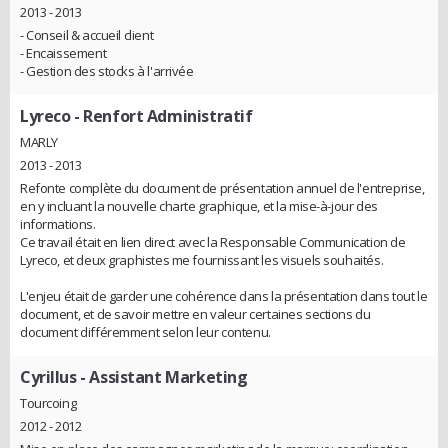
2013 - 2013
- Conseil & accueil client
- Encaissement
- Gestion des stocks à l'arrivée
Lyreco
- Renfort Administratif
MARLY
2013 - 2013
Refonte complète du document de présentation annuel de l'entreprise,
en y incluant la nouvelle charte graphique, et la mise-à-jour des
informations.
Ce travail était en lien direct avec la Responsable Communication de
Lyreco, et deux graphistes me fournissant les visuels souhaités.
L'enjeu était de garder une cohérence dans la présentation dans tout le
document, et de savoir mettre en valeur certaines sections du
document différemment selon leur contenu.
Cyrillus
- Assistant Marketing
Tourcoing
2012 - 2012