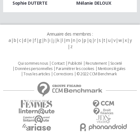
Sophie DUTERTE
Mélanie DELOUX
Annuaire des membres :
a
b
c
d
e
f
g
h
i
j
k
l
m
n
o
p
q
r
s
t
u
v
w
x
y
z
Qui sommes nous
Contact
Publicité
Recrutement
Societé
Données personnelles
Paramétrer les cookies
Mentions légales
Tous les articles
Corrections
© 2022 CCM Benchmark