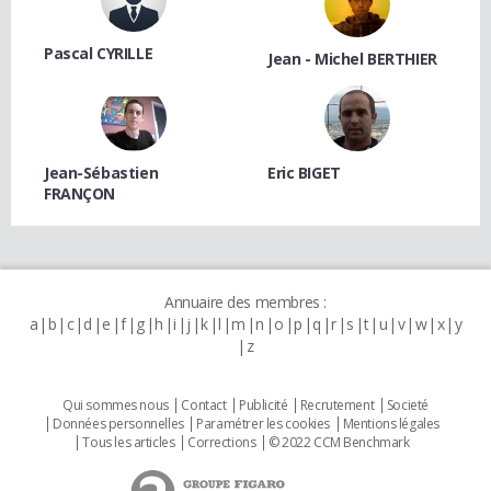
Pascal CYRILLE
Jean - Michel BERTHIER
Jean-Sébastien
Eric BIGET
FRANÇON
Annuaire des membres :
a
b
c
d
e
f
g
h
i
j
k
l
m
n
o
p
q
r
s
t
u
v
w
x
y
z
Qui sommes nous
Contact
Publicité
Recrutement
Societé
Données personnelles
Paramétrer les cookies
Mentions légales
Tous les articles
Corrections
© 2022 CCM Benchmark