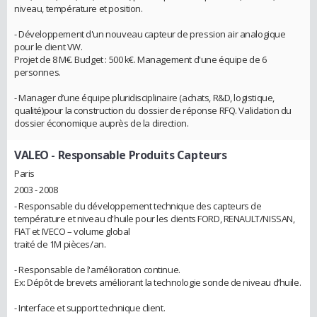
niveau, température et position.
- Développement d'un nouveau capteur de pression air analogique
pour le client VW.
Projet de 8 M€. Budget : 500 k€. Management d'une équipe de 6
personnes.
- Manager d’une équipe pluridisciplinaire (achats, R&D, logistique,
qualité)pour la construction du dossier de réponse RFQ. Validation du
dossier économique auprès de la direction.
VALEO
- Responsable Produits Capteurs
Paris
2003 - 2008
- Responsable du développement technique des capteurs de
température et niveau d'huile pour les clients FORD, RENAULT/NISSAN,
FIAT et IVECO – volume global
traité de 1M pièces/an.
- Responsable de l'amélioration continue.
Ex: Dépôt de brevets améliorant la technologie sonde de niveau d’huile.
- Interface et support technique client.