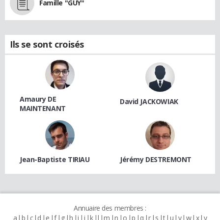
Famille "GUY"
Ils se sont croisés
Amaury DE
David JACKOWIAK
MAINTENANT
Jean-Baptiste TIRIAU
Jérémy DESTREMONT
Annuaire des membres :
a
b
c
d
e
f
g
h
i
j
k
l
m
n
o
p
q
r
s
t
u
v
w
x
y